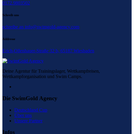
0172.9803502
können
auf
der
Schreib uns
Produktseite
gewählt
schreibe an info@swimgold-agency.com
werden
Addresse
Erich-Ollenhauer-Straße 32 b, 65187 Wiesbaden
Deine Agentur für Trainingslager, Wettkampfreisen,
Wettkampforganisation und Swim Camps.
Die SwimGold Agency
Deutschland Cup
Über uns
Unsere Partner
Infos