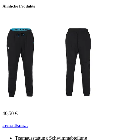
Ähnliche Produkte
40,50
€
Dieses
Produkt
arena Team…
weist
mehrere
Teamausstattung Schwimmabteilung