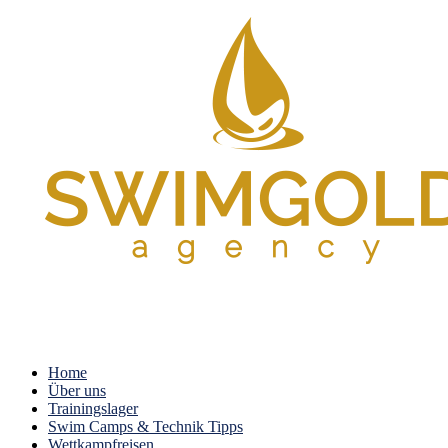
Home
Über uns
Trainingslager
Swim Camps & Technik Tipps
Wettkampfreisen