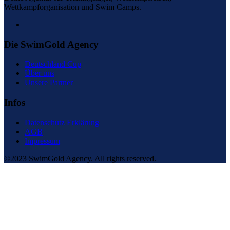
Wettkampforganisation und Swim Camps.
Die SwimGold Agency
Deutschland Cup
Über uns
Unsere Partner
Infos
Datenschutz Erklärung
AGB
Impressum
©2023 SwimGold Agency. All rights reserved.