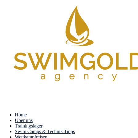
Home
Über uns
Trainingslager
Swim Camps & Technik Tipps
Wettkampfreisen