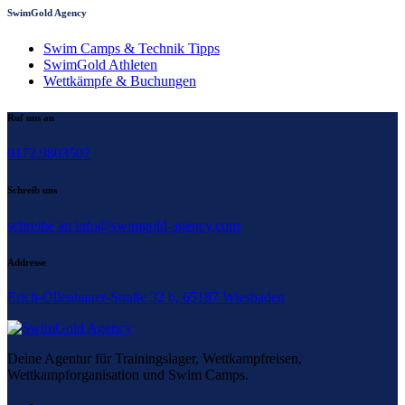
SwimGold Agency
Swim Camps & Technik Tipps
SwimGold Athleten
Wettkämpfe & Buchungen
Ruf uns an
0172.9803502
Schreib uns
schreibe an info@swimgold-agency.com
Addresse
Erich-Ollenhauer-Straße 32 b, 65187 Wiesbaden
Deine Agentur für Trainingslager, Wettkampfreisen,
Wettkampforganisation und Swim Camps.