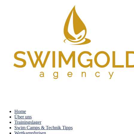
Home
Über uns
Trainingslager
Swim Camps & Technik Tipps
Wettkampfreisen