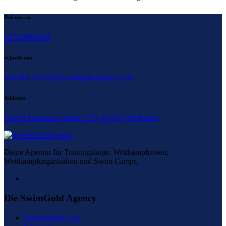
Varianten
auf.
Ruf uns an
Die
Optionen
0172.9803502
können
auf
der
Schreib uns
Produktseite
gewählt
schreibe an info@swimgold-agency.com
werden
Addresse
Erich-Ollenhauer-Straße 32 b, 65187 Wiesbaden
Deine Agentur für Trainingslager, Wettkampfreisen,
Wettkampforganisation und Swim Camps.
Die SwimGold Agency
Deutschland Cup