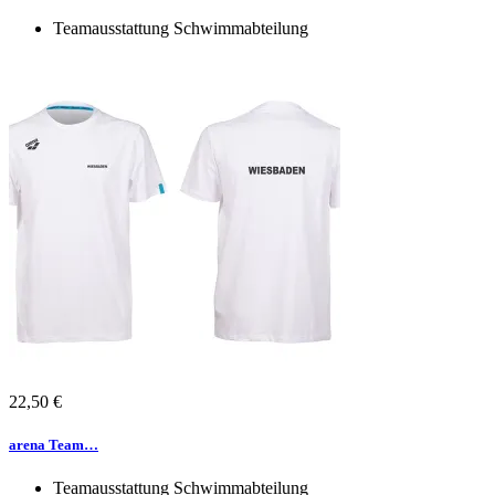
weist
mehrere
Teamausstattung Schwimmabteilung
Varianten
auf.
Die
Optionen
können
auf
der
Produktseite
gewählt
werden
22,50
€
Dieses
Produkt
arena Team…
weist
mehrere
Teamausstattung Schwimmabteilung