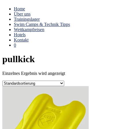
Home
Über uns
Trainingslager
Swim Camps & Technik Tipps
Wettkampfreisen
Hotels
Kontakt
0
pullkick
Einzelnes Ergebnis wird angezeigt